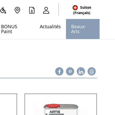
Suisse
cher
(Français)
 site
BONUS
Actualités
Beaux-
Paint
Arts