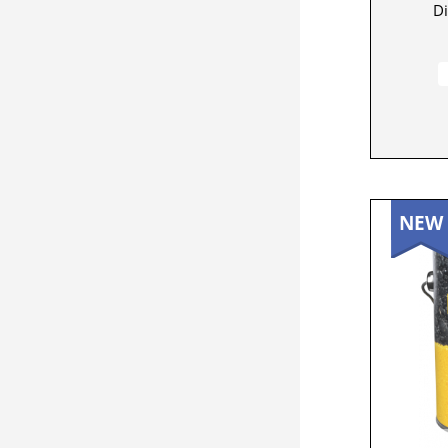
Di
NEW