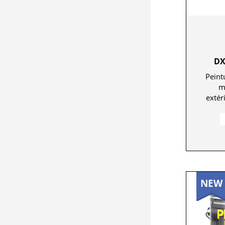
DX
Peint
m
extér
NEW