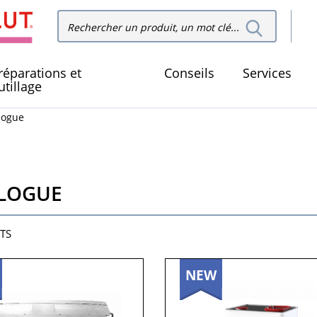
Recher
Rechercher dans le site
dans le
réparations et
Conseils
Services
utillage
logue
LOGUE
TS
NEW