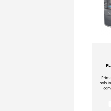
PL
Prima
sols in
comp