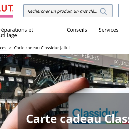
Recher
Rechercher dans le site
dans le
réparations et
Conseils
Services
utillage
ices
Carte cadeau Classidur Jallut
Carte cadeau Class