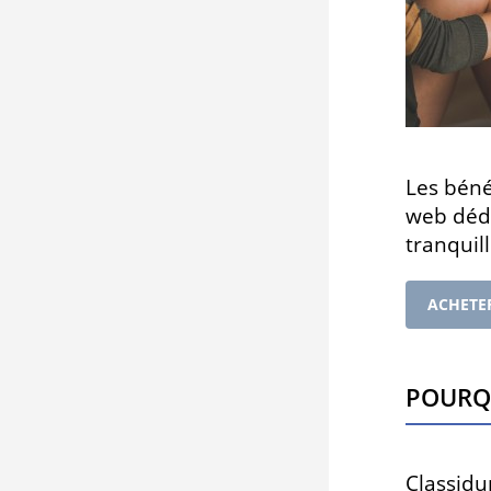
Les bénéf
web dédi
tranquill
ACHETE
Pourqu
Classidu