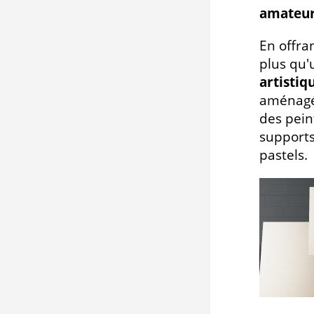
amateurs
En offra
plus qu'
artistiq
aménagé
des pein
supports,
pastels.