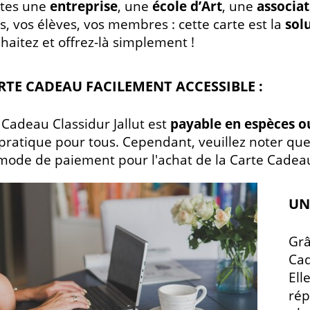
êtes une
entreprise
, une
école d’Art
, une
associa
, vos élèves, vos membres : cette carte est la
sol
haitez et offrez-là simplement !
RTE CADEAU FACILEMENT ACCESSIBLE :
 Cadeau Classidur Jallut est
payable en espèces o
t pratique pour tous. Cependant, veuillez noter qu
ode de paiement pour l'achat de la Carte Cadea
UN
Grâ
Ca
Ell
rép