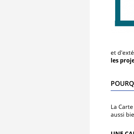
et d'ext
les proj
Pourqu
La Carte
aussi bi
UNE CA