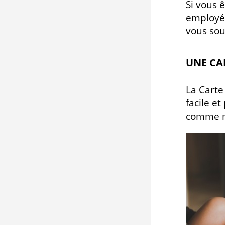
Si vous 
employés
vous sou
UNE CA
La Carte
facile e
comme m