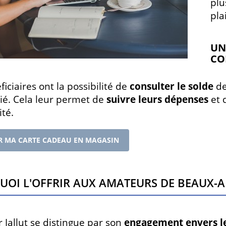
plu
pla
UN
CO
iciaires ont la possibilité de
consulter le solde
de
é. Cela leur permet de
suivre leurs dépenses
et
ité.
R MA CARTE CADEAU EN MAGASIN
oi l'offrir aux amateurs de Beaux-A
r Jallut se distingue par son
engagement envers l