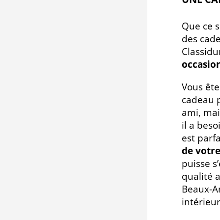
Que ce s
des cade
Classidu
occasio
Vous êt
cadeau p
ami, mai
il a beso
est parfa
de votre
puisse s
qualité 
Beaux-Ar
intérieur