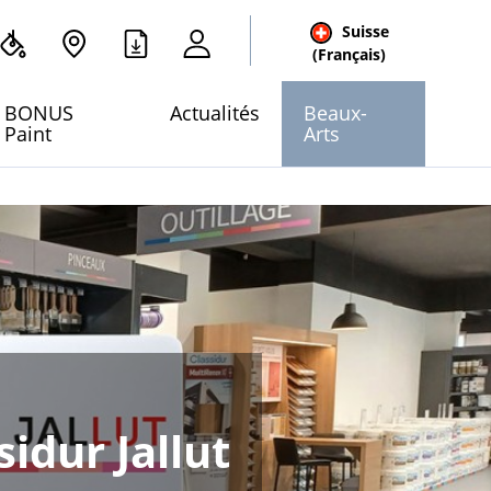
Suisse
cher
(Français)
 site
BONUS
Actualités
Beaux-
Paint
Arts
idur Jallut