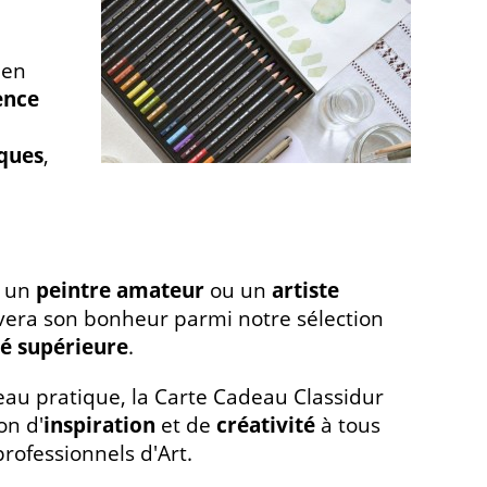
ien
ence
iques
,
t un
peintre amateur
ou un
artiste
ouvera son bonheur parmi notre sélection
té supérieure
.
eau pratique, la Carte Cadeau Classidur
on d'
inspiration
et de
créativité
à tous
professionnels d'Art.