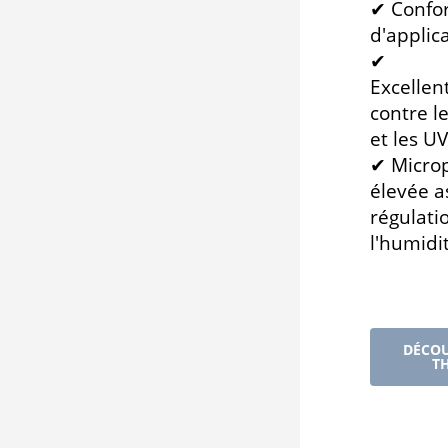
✔ Confo
d'applic
✔
Excellen
contre l
et les UV
✔ Microp
élevée a
régulati
l'humidi
DÉCOU
T