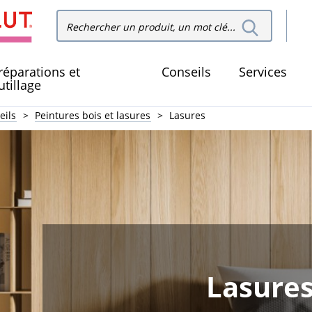
Recher
Rechercher dans le site
dans le
réparations et
Conseils
Services
utillage
eils
Peintures bois et lasures
Lasures
Lasure