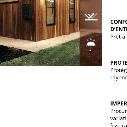
CONFO
D’ENT
Prêt à 
PROTE
Protèg
rayon
IMPER
Procur
variat
fissur