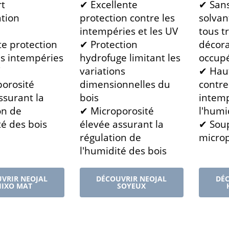
rt
✔ Excellente
✔ San
ation
protection contre les
solvan
intempéries et les UV
tous t
te protection
✔ Protection
décora
es intempéries
hydrofuge limitant les
occup
variations
✔ Haut
orosité
dimensionnelles du
contre
ssurant la
bois
intemp
on de
✔ Microporosité
l'humi
té des bois
élevée assurant la
✔ Soup
régulation de
microp
l'humidité des bois
VRIR NEOJAL
DÉCOUVRIR NEOJAL
DÉC
HIXO MAT
SOYEUX