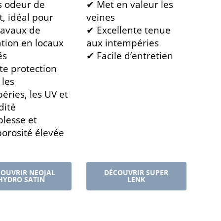
s odeur de
✔ Met en valeur les
t, idéal pour
veines
ravaux de
✔ Excellente tenue
tion en locaux
aux intempéries
és
✔ Facile d’entretien
e protection
 les
éries, les UV et
dité
lesse et
orosité élevée
OUVRIR NEOJAL
DÉCOUVRIR SUPER
HYDRO SATIN
LENK