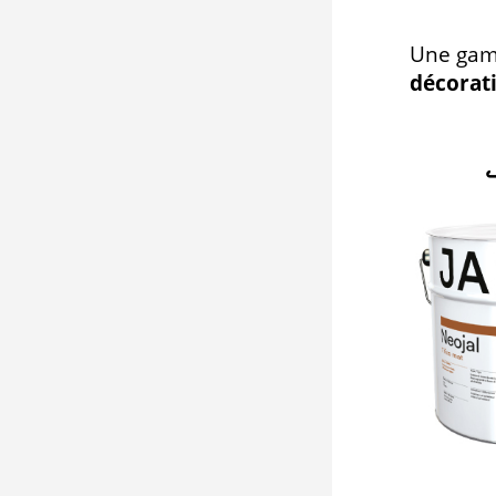
Une gam
décorat