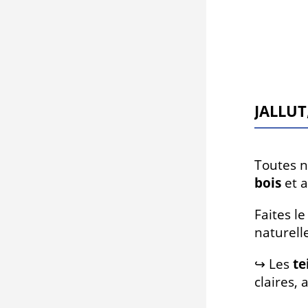
Jallut
Toutes no
bois
et a
Faites l
naturell
↪ Les
te
claires,