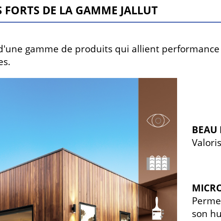
 forts de la gamme Jallut
 d'une gamme de produits qui allient performance 
es.
BEAU
Valori
MICR
Permet
son h