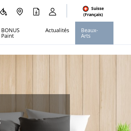
Suisse
cher
(Français)
 site
BONUS
Actualités
Beaux-
Paint
Arts
s