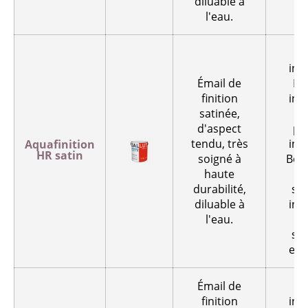
diluable à
l'eau.
inté
Émail de
Pl
finition
inté
satinée,
Mu
d'aspect
pl
tendu, très
inté
Aquafinition
HR satin
soigné à
Bois
haute
A
durabilité,
su
diluable à
inté
l'eau.
A
su
ext
Émail de
finition
inté