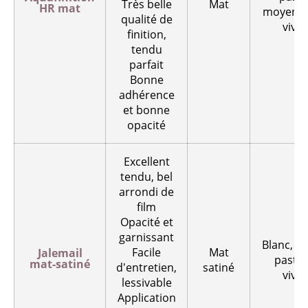
Très belle
Mat
HR mat
moyenne
qualité de
vives
finition,
tendu
parfait
Bonne
adhérence
et bonne
opacité
Excellent
tendu, bel
arrondi de
film
Opacité et
garnissant
Blanc, te
Facile
Mat
Jalemail
pastel
mat-satiné
d'entretien,
satiné
vives
lessivable
Application