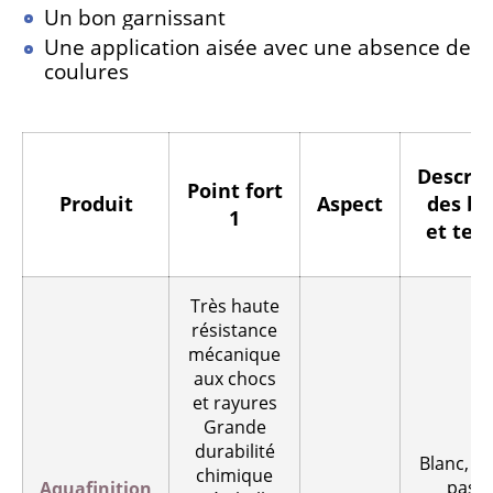
Un bon garnissant
Une application aisée avec une absence de
coulures
Descrip
Point fort
Produit
Aspect
des ba
1
et tei
Très haute
résistance
mécanique
aux chocs
et rayures
Grande
durabilité
Blanc, te
chimique
paste
Aquafinition