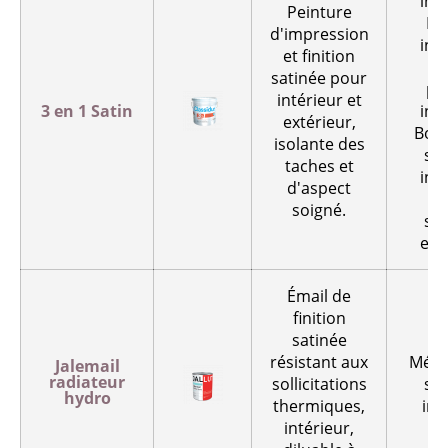
inté
Peinture
Pl
d'impression
inté
et finition
Mu
satinée pour
pl
intérieur et
3 en 1 Satin
inté
extérieur,
Bois
isolante des
su
taches et
inté
d'aspect
A
soigné.
su
ext
Émail de
finition
satinée
résistant aux
Métal
Jalemail
radiateur
sollicitations
su
hydro
thermiques,
int
intérieur,