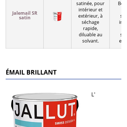
satinée, pour
Bois
intérieur et
A
Jalemail SR
extérieur, à
su
satin
séchage
inté
rapide,
A
diluable au
su
solvant.
ext
Émail brillant
L'