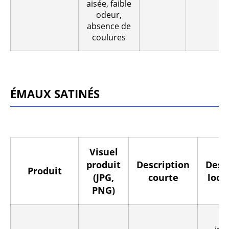
aisée, faible
odeur,
absence de
coulures
Émaux satinés
Visuel
produit
Description
Dest
Produit
(JPG,
courte
loca
PNG)