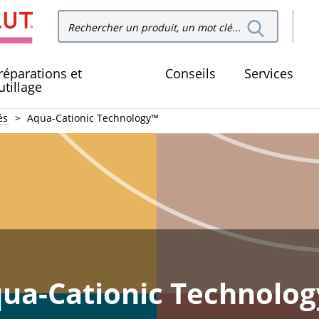
Recher
Rechercher dans le site
dans le
réparations et
Conseils
Services
utillage
és
Aqua-Cationic Technology™
ua-Cationic Technolo