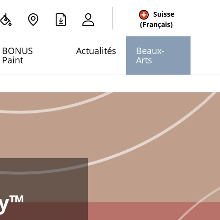
Suisse
cher
(Français)
 site
BONUS
Actualités
Beaux-
Paint
Arts
gy™