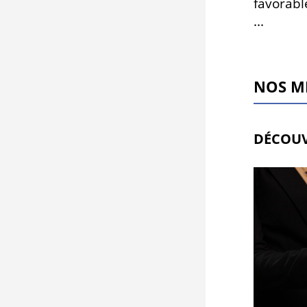
favorabl
...
NOS M
DÉCOUV