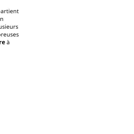
artient
un
usieurs
breuses
re
à