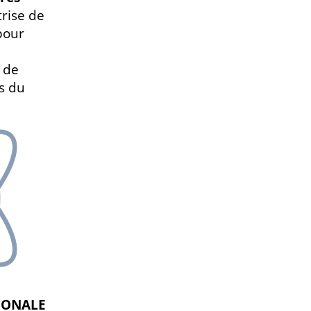
rise de
pour
n de
s du
IONALE