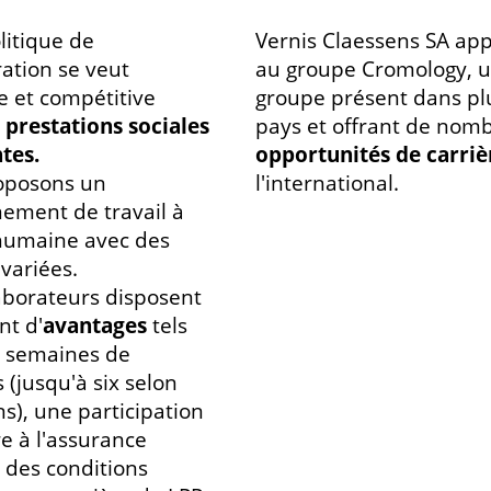
litique de
Vernis Claessens SA app
ation se veut
au groupe Cromology, 
e et compétitive
groupe présent dans pl
prestations sociales
pays et offrant de nom
tes.
opportunités de carriè
oposons un
l'international.
ement de travail à
humaine avec des
 variées.
aborateurs disposent
t d'
avantages
tels
q semaines de
 (jusqu'à six selon
ns), une participation
re à l'assurance
 des conditions