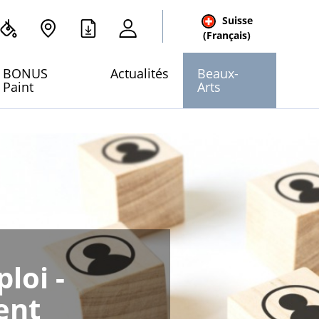
Suisse
cher
(Français)
 site
BONUS
Actualités
Beaux-
Paint
Arts
loi -
ent