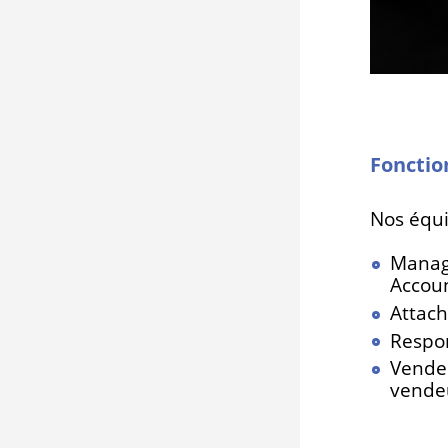
Fonctio
Nos équi
Manag
Accou
Attac
Respo
Vendeu
vendeu