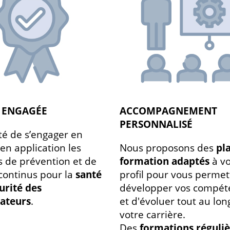
É ENGAGÉE
ACCOMPAGNEMENT
PERSONNALISÉ
té de s’engager en
en application les
Nous proposons des
pl
s de prévention et de
formation adaptés
à vo
continus pour la
santé
profil pour vous permet
curité des
développer vos compét
rateurs
.
et d'évoluer tout au lon
votre carrière.
Des
formations réguliè