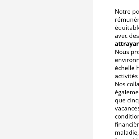
Notre po
rémunér
équitabl
avec des
attrayan
Nous pr
environn
échelle 
activités
Nos coll
égalemen
que cin
vacances
conditio
financiè
maladie,