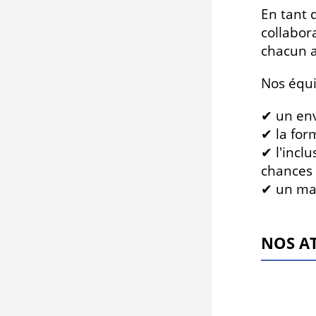
En tant 
collabor
chacun a
Nos équi
✔ un env
✔ la for
✔ l'inclu
chances
✔ un man
NOS A