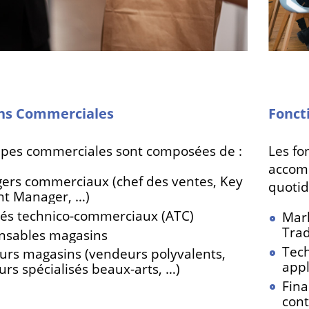
ns Commerciales
Fonct
pes commerciales sont composées de :
Les fo
accom
ers commerciaux (chef des ventes, Key
quotid
nt Manager, …)
hés technico-commerciaux (ATC)
Mark
Tra
nsables magasins
Tech
rs magasins (vendeurs polyvalents,
appl
rs spécialisés beaux-arts, …)
Fina
cont