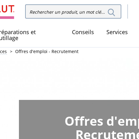
Recher
Rechercher dans le site
dans le
réparations et
Conseils
Services
utillage
ices
Offres d'emploi - Recrutement
Offres d'emp
Recrutem