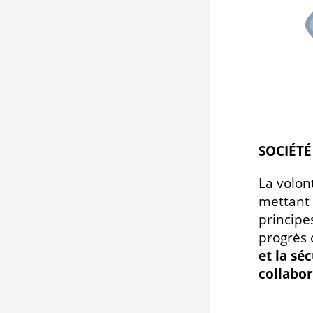
SOCIÉT
La volon
mettant 
principe
progrès 
et la sé
collabo