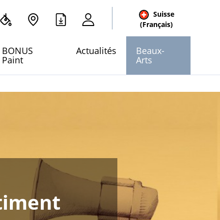
Suisse
cher
(Français)
 site
BONUS
Actualités
Beaux-
Paint
Arts
timent