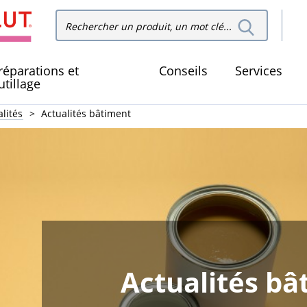
Recher
Rechercher dans le site
dans le
réparations et
Conseils
Services
utillage
lités
Actualités bâtiment
Actualités bâ