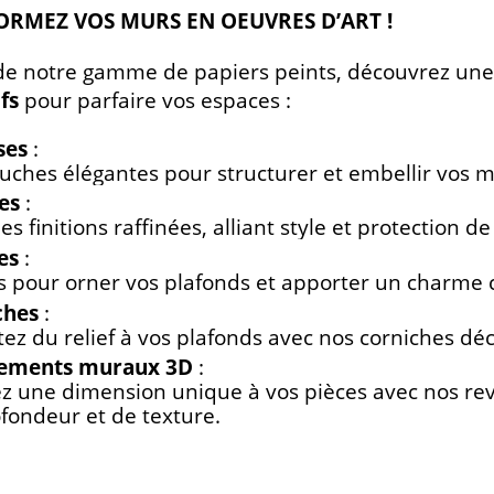
RMEZ VOS MURS EN OEUVRES D’ART !
de notre gamme de papiers peints, découvrez une 
fs
pour parfaire vos espaces :
ses
:
uches élégantes pour structurer et embellir vos m
es
:
es finitions raffinées, alliant style et protection d
es
:
s pour orner vos plafonds et apporter un charme c
ches
:
ez du relief à vos plafonds avec nos corniches déco
ements muraux 3D
:
 une dimension unique à vos pièces avec nos rev
fondeur et de texture.