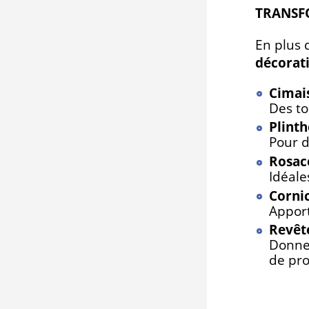
TRANSFO
En plus 
décorati
Cimai
Des to
Plinth
Pour d
Rosac
Idéale
Corni
Apport
Revêt
Donnez
de pro