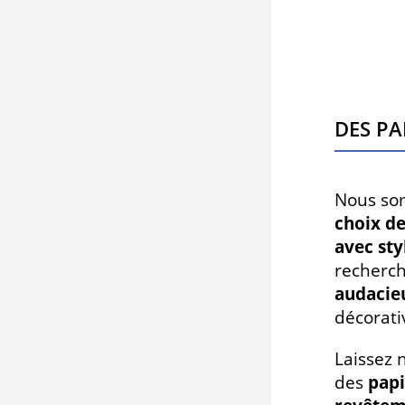
Des pa
Nous so
choix de
avec sty
recherc
audacie
décorati
Laissez 
des
papi