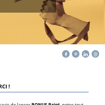
CI !
avis de lancer
BONUS Paint
, notre tout