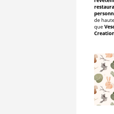
revêteme
restaura
personn
de haute
que
Ves
Creation