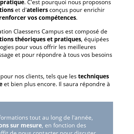
 pratique
. C'est pourquoi nous proposons
tions
et d'
ateliers
conçus pour enrichir
renforcer vos compétences
.
ation Claessens Campus est composé de
tions théoriques et pratiques
, équipées
ogies pour vous offrir les meilleures
ssage et pour répondre à tous vos besoins
our nos clients, tels que les
techniques
e
et bien plus encore. Il saura répondre à
ormations tout au long de l'année,
ions sur mesure
, en fonction des
uffit de nous contacter pour discuter