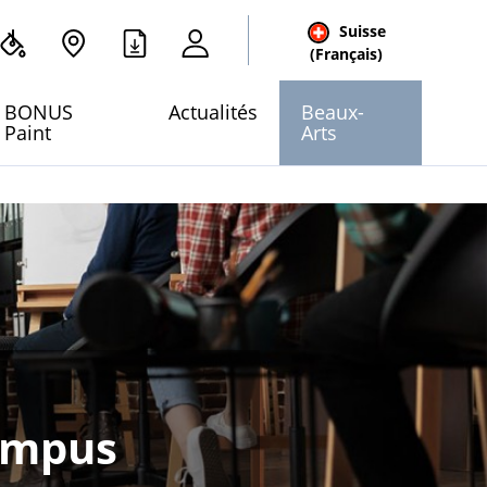
Suisse
cher
(Français)
 site
BONUS
Actualités
Beaux-
Paint
Arts
ampus