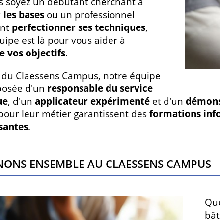
 soyez un débutant cherchant à
 les bases
ou un professionnel
ant
perfectionner ses techniques
,
uipe est là pour vous aider à
e vos objectifs
.
 du Claessens Campus, notre équipe
posée d'un
responsable du service
ue
, d'un
applicateur expérimenté
et d'un
démonst
pour leur métier garantissent des
formations info
santes
.
nons ensemble au Claessens Campus
Que
bât