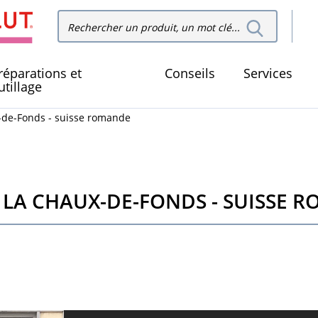
Recher
Rechercher dans le site
dans le
réparations et
Conseils
Services
utillage
x-de-Fonds - suisse romande
 LA CHAUX-DE-FONDS - SUISSE 