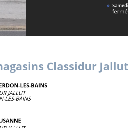
Samedi
fermé
agasins Classidur Jallu
ERDON-LES-BAINS
UR JALLUT
-LES-BAINS
AUSANNE