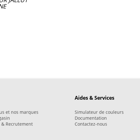
UR JALLUT
NE
Aides & Services
us et nos marques
Simulateur de couleurs
gasin
Documentation
i & Recrutement
Contactez-nous