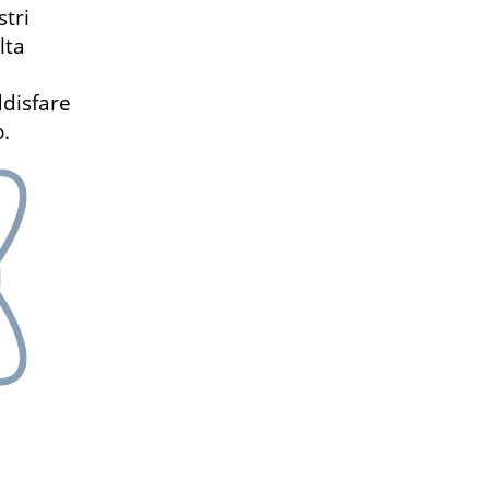
tri
lta
ddisfare
.