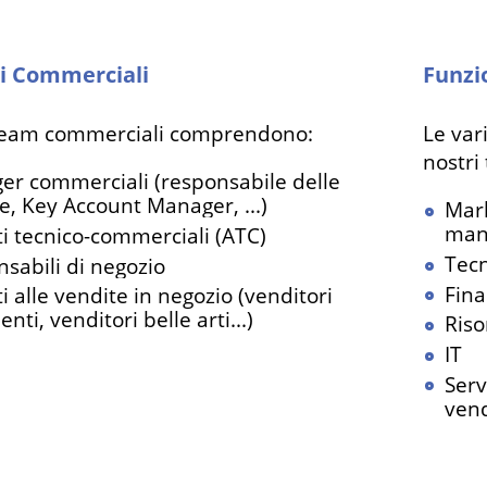
i Commerciali
Funzi
 team commerciali comprendono:
Le var
nostri
r commerciali (responsabile delle
e, Key Account Manager, ...)
Mark
mana
i tecnico-commerciali (ATC)
Tecn
sabili di negozio
Fina
i alle vendite in negozio (venditori
enti, venditori belle arti...)
Riso
IT
Serv
vend