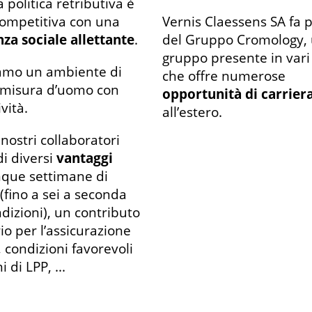
 politica retributiva è
ompetitiva con una
Vernis Claessens SA fa 
za sociale allettante
.
del Gruppo Cromology,
gruppo presente in vari
amo un ambiente di
che offre numerose
 misura d’uomo con
opportunità di carrier
ività.
all’estero.
i nostri collaboratori
i diversi
vantaggi
que settimane di
(fino a sei a seconda
ndizioni), un contributo
io per l’assicurazione
, condizioni favorevoli
i di LPP, ...