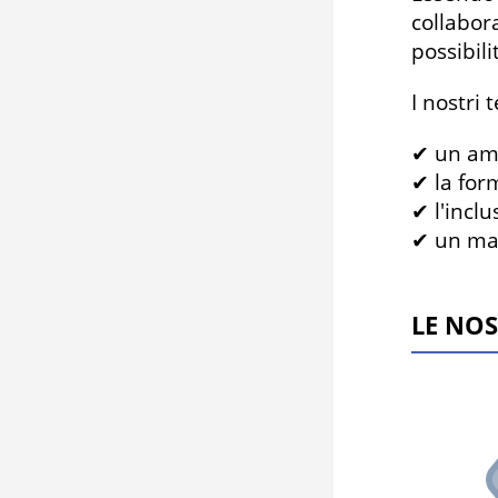
collabor
possibili
I nostri
✔ un amb
✔ la for
✔ l'inclu
✔ un man
LE NOS