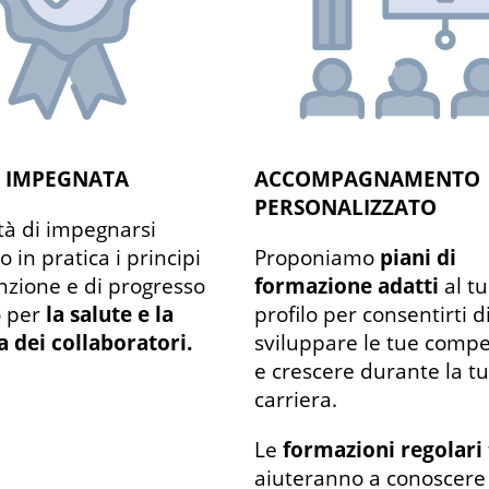
À IMPEGNATA
ACCOMPAGNAMENTO
PERSONALIZZATO
tà di impegnarsi
 in pratica i principi
Proponiamo
piani di
nzione e di progresso
formazione adatti
al t
o per
la salute e la
profilo per consentirti d
a dei collaboratori.
sviluppare le tue comp
e crescere durante la t
carriera.
Le
formazioni regolari
aiuteranno a conoscere