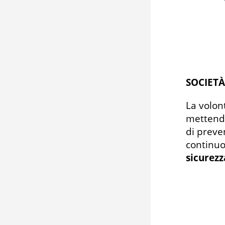
SOCIET
La volon
mettendo
di preve
continu
sicurezz