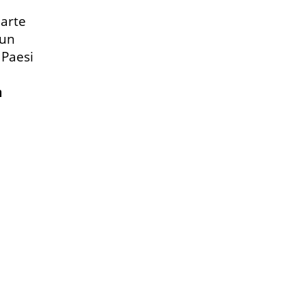
parte
 un
 Paesi
a