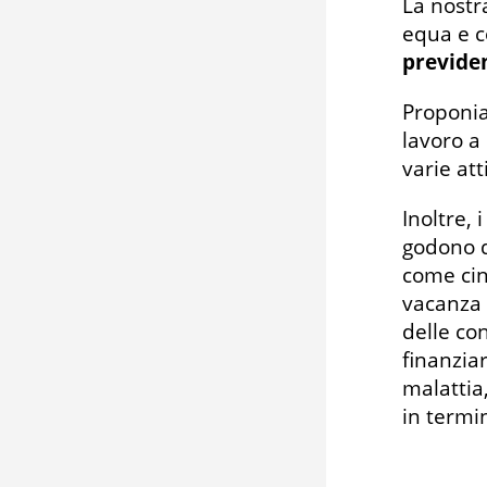
La nostra
equa e c
previden
Proponi
lavoro a
varie att
Inoltre, 
godono d
come cin
vacanza 
delle co
finanziar
malattia
in termin