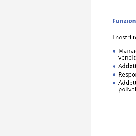
Funzion
I nostri
Manage
vendit
Addett
Respon
Addett
polival