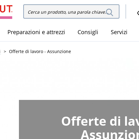
Cerca
Cerca nel sito
nel
sito
Preparazioni e attrezzi
Consigli
Servizi
i
Offerte di lavoro - Assunzione
Offerte di la
Assunzio