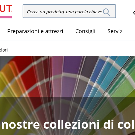
Cerca
Cerca nel sito
nel
sito
Preparazioni e attrezzi
Consigli
Servizi
olori
 nostre collezioni di col