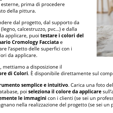
i esterne, prima di procedere
sto della pittura.
ndere dal progetto, dal supporto da
 (legno, calcestruzzo, pvc...) e dalla
 da applicare, puoi
testare i colori del
ario Cromology Facciata
e
are l’aspetto delle superfici con i
lori da applicare.
e, mettiamo a disposizione il
re di Colori
. È disponibile direttamente sul comp
rumento semplice e intuitivo
. Carica una foto de
atabase, poi
seleziona il colore da applicare
sull’
emente le immagini
con i clienti (se sei un profess
nano nella realizzazione del progetto (se sei un p