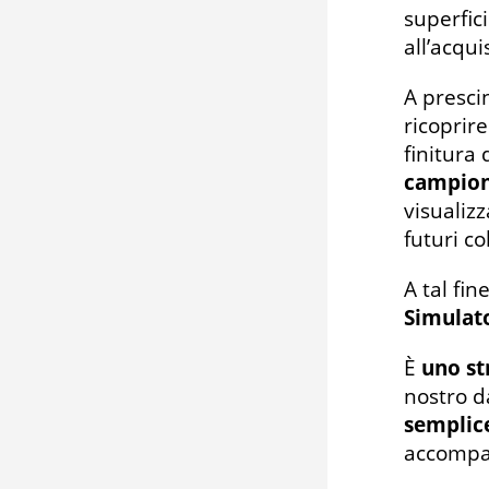
superfic
all’acqui
A presci
ricoprire
finitura
campion
visualizz
futuri co
A tal fin
Simulato
È
uno st
nostro d
semplic
accompag