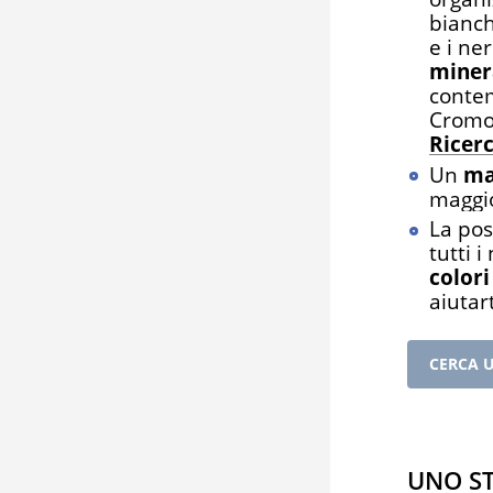
bianchi
e i ner
miner
conte
Cromol
Ricer
Un
ma
maggio
La pos
tutti i
colori
aiutar
CERCA 
Uno st