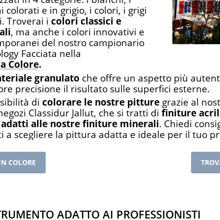
 colorati e in grigio, i colori, i grigi
i. Troverai i
colori classici e
ali
, ma anche i colori innovativi e
mporanei del nostro campionario
ogy Facciata nella
ca Colore
.
teriale granulato
che offre un aspetto più autent
re precisione il risultato sulle superfici esterne.
sibilità di
colorare le nostre pitture
grazie al nos
 negozi Classidur Jallut, che si tratti di
finiture acri
 adatti alle nostre finiture minerali
. Chiedi consi
ti a scegliere la pittura adatta e ideale per il tuo p
UN COLORE
TROV
rumento adatto ai professionisti