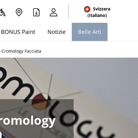
Svizzera
(Italiano)
BONUS Paint
Notizie
Belle Arti
o Cromology Facciata
Cromology
a