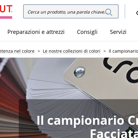
Cerca
Cerca nel sito
nel
sito
Preparazioni e attrezzi
Consigli
Servizi
tenza nel colore
Le nostre collezioni di colori
Il campionari
Il campionario 
Facciat