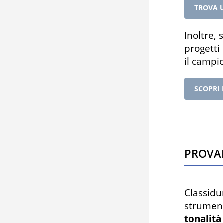
TROVA 
Inoltre, 
progetti
il campi
SCOPRI
Prova
Classidu
strumen
tonalità