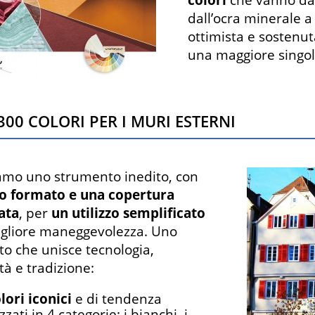
colori
che vanno dai
dall’ocra minerale a
ottimista e sostenuta
una maggiore singolar
300 colori per i muri esterni
mo uno strumento inedito, con
o formato e una copertura
cata
, per
un utilizzo semplificato
gliore maneggevolezza. Uno
o che unisce tecnologia,
à e tradizione:
lori iconici
e di tendenza
zati in 4 categorie: i bianchi, i