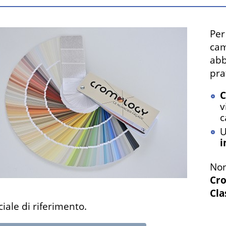
Per
cam
abb
pra
C
v
c
U
i
Non
Cro
Cla
ale di riferimento.