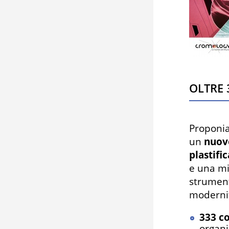
Oltre 
Proponia
un
nuov
plastifi
e una mi
strument
modernit
333 co
organiz