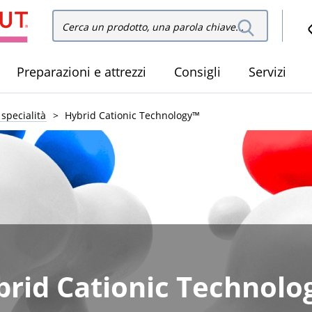
Cerca
Cerca nel sito
nel
sito
Preparazioni e attrezzi
Consigli
Servizi
 specialità
Hybrid Cationic Technology™
brid Cationic Technolo