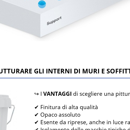
TTURARE GLI INTERNI DI MURI E SOFFI
↪ I
VANTAGGI
di scegliere una pitt
✔ Finitura di alta qualità
✔ Opaco assoluto
✔ Esente da riprese, anche in luce r
✔ Isolamento delle macchie tipiche d