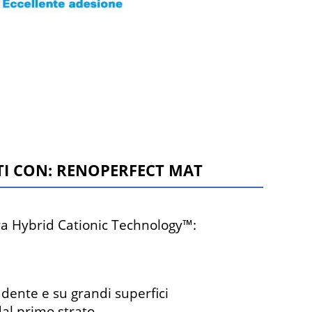
TTI CON: RENOPERFECT MAT
ura Hybrid Cationic Technology™:
adente e su grandi superfici
al primo strato