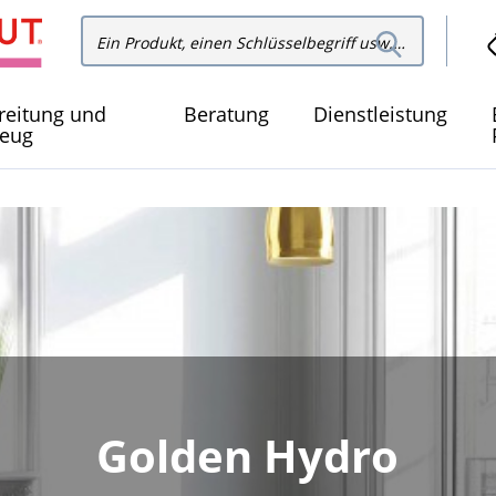
In der
In der Website suchen
Websit
suchen
reitung und
Beratung
Dienstleistung
eug
Golden Hydro