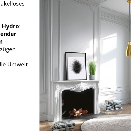
akelloses
n Hydro
:
render
n
rzügen
 die Umwelt