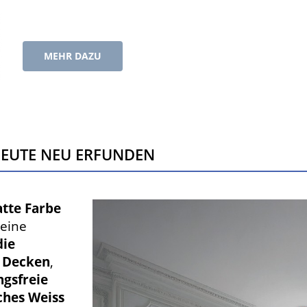
MEHR DAZU
HEUTE NEU ERFUNDEN
atte Farbe
eine
die
 Decken
,
ngsfreie
ches Weiss