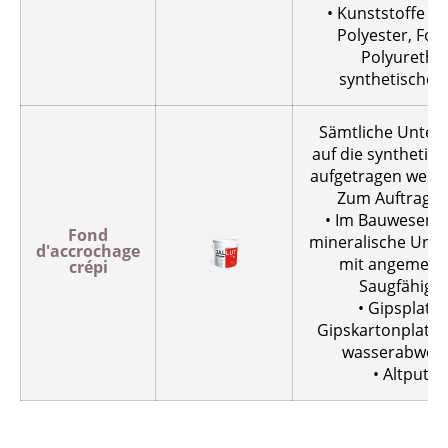
• Kunststoffe wi
Polyester, For
Polyuretha
synthetisches
Sämtliche Unter
auf die synthetisc
aufgetragen werd
Zum Auftragen
• Im Bauwesen ü
Fond
mineralische Unt
d'accrochage
mit angemess
crépi
Saugfähigke
• Gipsplatte
Gipskartonplatten
wasserabwei
• Altputze