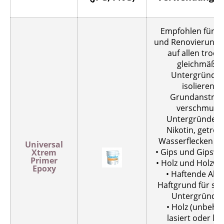
Empfohlen für N
und Renovierungs
auf allen trock
gleichmäßig
Untergründen
isolierende
Grundanstrich
verschmutz
Untergründen 
Nikotin, getroc
Wasserflecken usw
Universal
• Gips und Gipswe
Xtrem
Primer
• Holz und Holzwe
Epoxy
• Haftende Altf
Haftgrund für sc
Untergründe 
• Holz (unbehan
lasiert oder lac