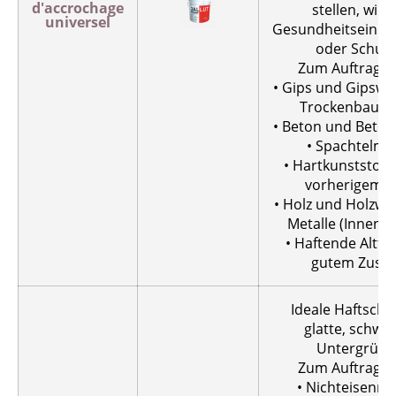
d'accrochage
stellen, wie z
universel
Gesundheitseinri
oder Schule
Zum Auftragen
• Gips und Gipswer
Trockenbauw
• Beton und Beton
• Spachtelma
• Hartkunststoff
vorherigem T
• Holz und Holzwer
Metalle (Innenbe
• Haftende Altfa
gutem Zust
Ideale Haftschic
glatte, schwie
Untergründ
Zum Auftragen
• Nichteisenme