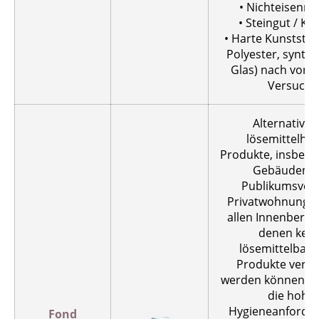
• Nichteisenme
• Steingut / Ke
• Harte Kunststof
Polyester, synthe
Glas) nach vorh
Versuch.
Alternative 
lösemittelhal
Produkte, insbeso
Gebäuden m
Publikumsverk
Privatwohnungen
allen Innenbereic
denen kein
lösemittelbasi
Produkte verw
werden können, u
die hohe
Hygieneanforde
Fond