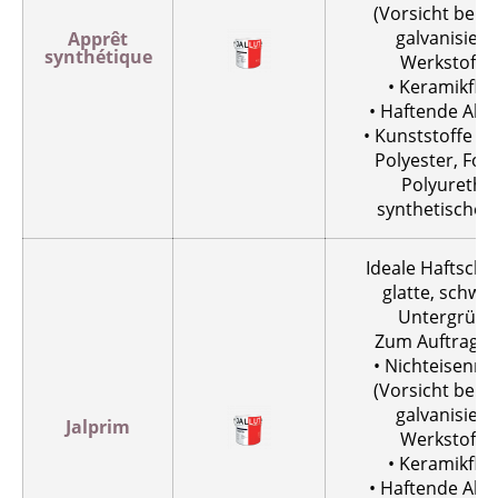
(Vorsicht bei 
galvanisiert
Apprêt
synthétique
Werkstoffe
• Keramikflie
• Haftende Altf
• Kunststoffe wi
Polyester, For
Polyuretha
synthetisches
Ideale Haftschic
glatte, schwie
Untergründ
Zum Auftragen
• Nichteisenme
(Vorsicht bei 
galvanisiert
Jalprim
Werkstoffe
• Keramikflie
• Haftende Altf