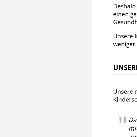
Deshalb 
einen ge
Gesundh
Unsere I
weniger 
UNSER
Unsere 
Kinders
Da
mi
au