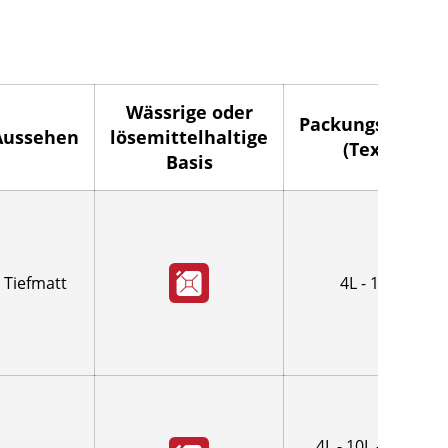
Wässrige oder
Packungsgröße
Aussehen
lösemittelhaltige
(Text)
Basis
Tiefmatt
4L - 10L
4L - 10L - 15L -