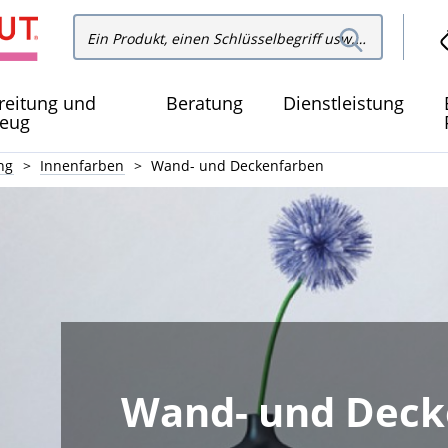
In der
In der Website suchen
Websit
suchen
reitung und
Beratung
Dienstleistung
eug
ng
Innenfarben
Wand- und Deckenfarben
Wand- und Deck