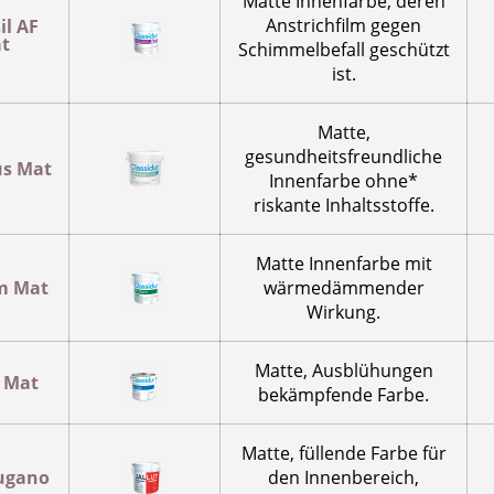
Matte Innenfarbe, deren
Anstrichfilm gegen
il AF
t
Schimmelbefall geschützt
ist.
Matte,
gesundheitsfreundliche
us Mat
Innenfarbe ohne*
riskante Inhaltsstoffe.
Matte Innenfarbe mit
m Mat
wärmedämmender
Wirkung.
Matte, Ausblühungen
t Mat
bekämpfende Farbe.
Matte, füllende Farbe für
Lugano
den Innenbereich,