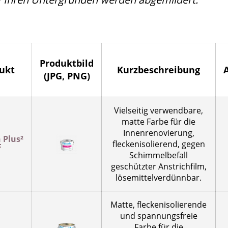
Produktbild
ukt
Kurzbeschreibung
(JPG, PNG)
Vielseitig verwendbare,
matte Farbe für die
Innenrenovierung,
 Plus²
fleckenisolierend, gegen
F
Schimmelbefall
geschützter Anstrichfilm,
lösemittelverdünnbar.
Matte, fleckenisolierende
und spannungsfreie
Farbe für die