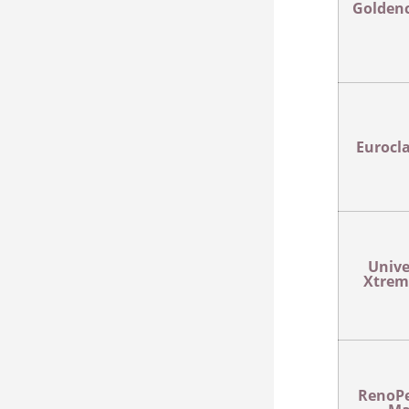
Goldenc
Eurocl
Unive
Xtrem
RenoPe