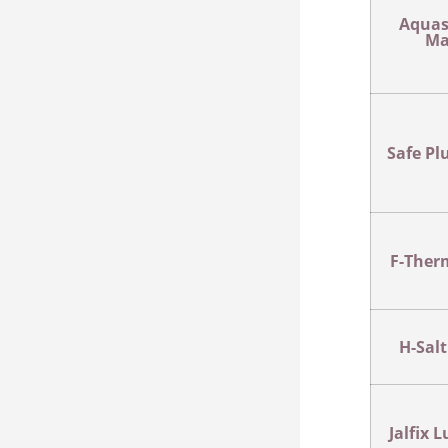
Aquas
Ma
Safe Pl
F-Ther
H-Sal
Jalfix 