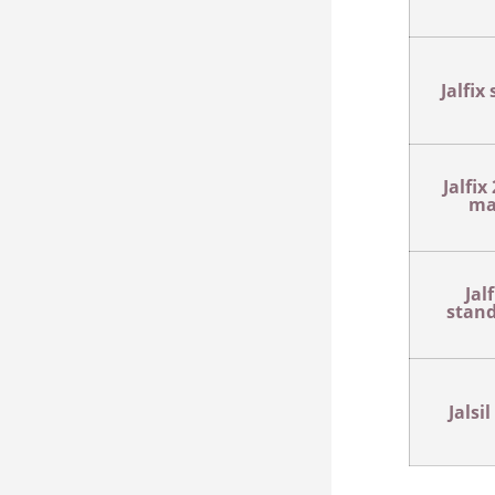
Jalfix 
Jalfix
ma
Jalf
stan
Jalsil