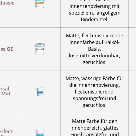
lassic
Innenrenovierung mit
speziellem, langöligem
Bindemittel.
Matte, fleckenisolierende
Innenfarbe auf Kalköl-
ass GE
Basis,
lösemittelverdünnbar,
geruchlos.
Matte, wässrige Farbe für
die Innenrenovierung,
rsal
fleckenisolierend,
 Mat
spannungsfrei und
geruchlos.
Matte Farbe für den
Innenbereich, glattes
rfect
Finish, ansatzfrei und