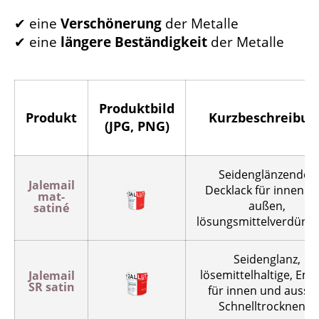
✔ eine
Verschönerung
der Metalle
✔ eine
längere Beständigkeit
der Metalle
Produktbild
Produkt
Kurzbeschreibun
(JPG, PNG)
Seidenglänzender
Jalemail
Decklack für innen u
mat-
außen,
satiné
lösungsmittelverdünn
Seidenglanz,
lösemittelhaltige, Emai
Jalemail
SR satin
für innen und ausse
Schnelltrocknend.