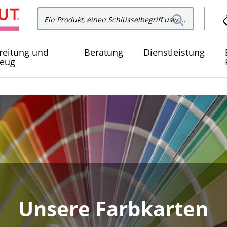
In der
In der Website suchen
Websit
suchen
reitung und
Beratung
Dienstleistung
eug
Unsere Farbkarten