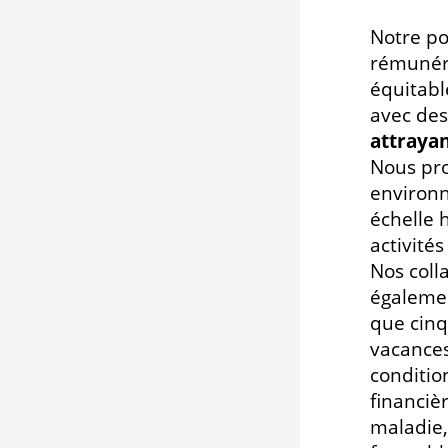
Notre po
rémunér
équitabl
avec des
attrayan
Nous pr
environn
échelle 
activités
Nos coll
égalemen
que cin
vacances
conditio
financiè
maladie,