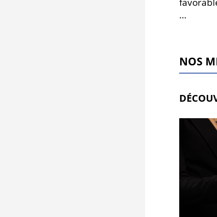
favorabl
...
NOS M
DÉCOUV