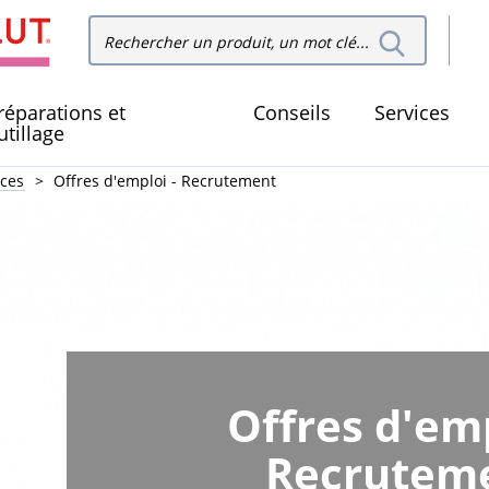
Recher
Rechercher dans le site
dans le
réparations et
Conseils
Services
utillage
ices
Offres d'emploi - Recrutement
Offres d'emp
Recrutem