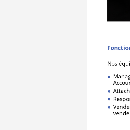
Fonctio
Nos équi
Manag
Accou
Attac
Respo
Vendeu
vendeu