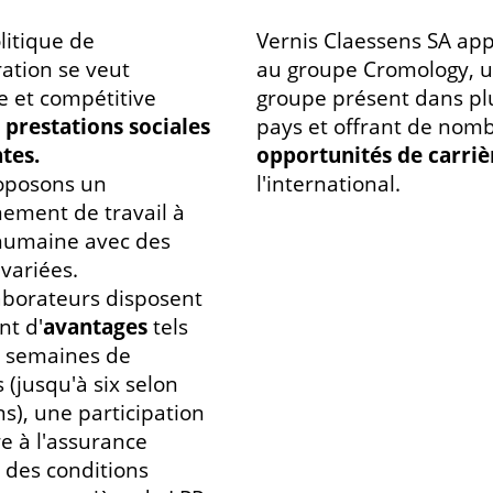
litique de
Vernis Claessens SA app
ation se veut
au groupe Cromology, 
e et compétitive
groupe présent dans pl
prestations sociales
pays et offrant de nom
tes.
opportunités de carriè
oposons un
l'international.
ement de travail à
humaine avec des
 variées.
aborateurs disposent
t d'
avantages
tels
q semaines de
 (jusqu'à six selon
ns), une participation
re à l'assurance
 des conditions