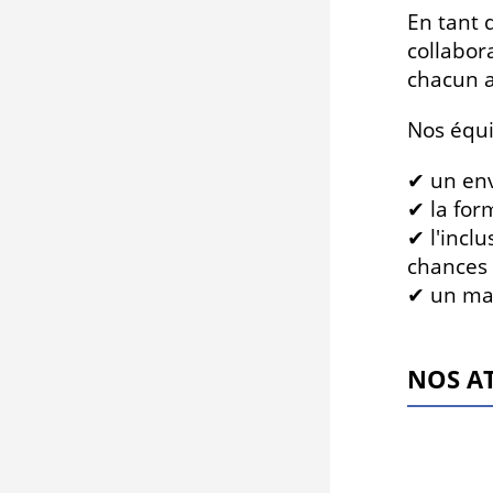
En tant 
collabor
chacun a
Nos équi
✔ un env
✔ la for
✔ l'inclu
chances
✔ un man
NOS A