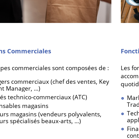
ns Commerciales
Fonct
pes commerciales sont composées de :
Les fo
accom
ers commerciaux (chef des ventes, Key
quotid
nt Manager, …)
hés technico-commerciaux (ATC)
Mark
Tra
nsables magasins
Tech
rs magasins (vendeurs polyvalents,
appl
rs spécialisés beaux-arts, …)
Fina
cont