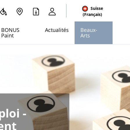
Suisse
cher
(Français)
 site
BONUS
Actualités
Beaux-
Paint
Arts
loi -
ent