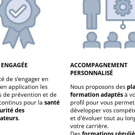
É ENGAGÉE
ACCOMPAGNEMENT
PERSONNALISÉ
té de s’engager en
en application les
Nous proposons des
pl
s de prévention et de
formation adaptés
à vo
continus pour la
santé
profil pour vous permet
curité des
développer vos compét
rateurs
.
et d'évoluer tout au lon
votre carrière.
Des
formations réguliè