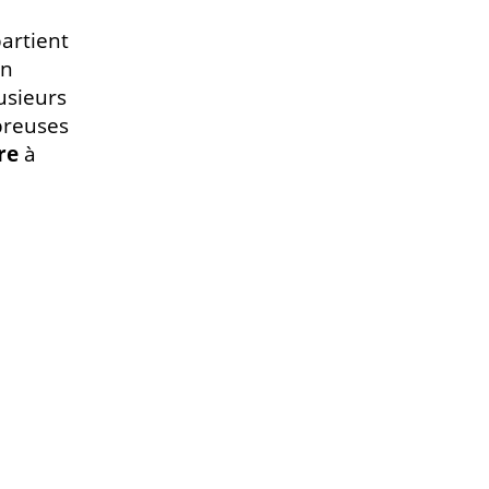
artient
un
usieurs
breuses
re
à