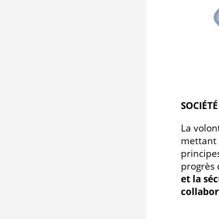
SOCIÉT
La volon
mettant 
principe
progrès 
et la sé
collabo