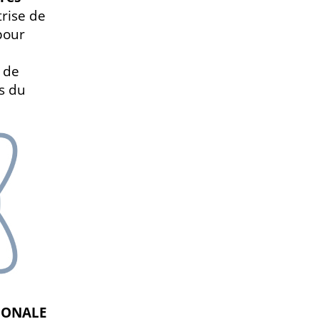
rise de
pour
n de
s du
IONALE