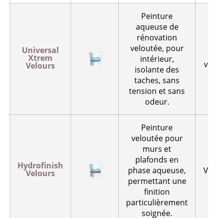
Peinture
aqueuse de
rénovation
veloutée, pour
Universal
M
Xtrem
intérieur,
vel
Velours
isolante des
taches, sans
tension et sans
odeur.
Peinture
veloutée pour
murs et
plafonds en
Hydrofinish
phase aqueuse,
Vel
Velours
permettant une
finition
particulièrement
soignée.