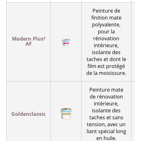
Peinture de
finition mate
polyvalente,
pour la
rénovation
Modern Plus²
AF
intérieure,
p
isolante des
taches et dont le
film est protégé
de la moisissure.
Peinture mate
de rénovation
intérieure,
isolante des
Goldenclassic
taches et sans
p
tension, avec un
liant spécial long
en huile.