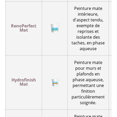
Peinture mate
intérieure,
d'aspect tendu,
exempte de
RenoPerfect
Mat
reprises et
p
isolante des
taches, en phase
aqueuse
Peinture mate
pour murs et
plafonds en
phase aqueuse,
Hydrofinish
Mat
permettant une
p
finition
particulièrement
soignée.
Peinture mate