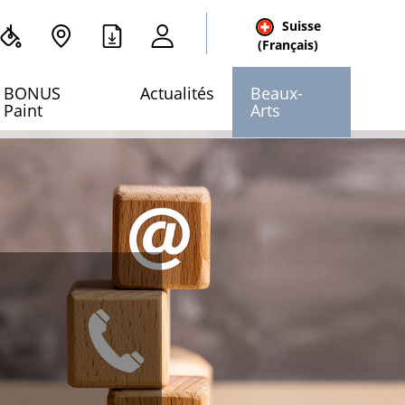
Suisse
cher
(Français)
 site
BONUS
Actualités
Beaux-
Paint
Arts