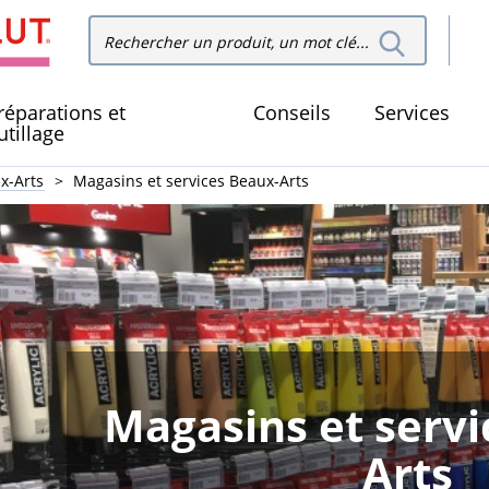
Recher
Rechercher dans le site
dans le
réparations et
Conseils
Services
utillage
x-Arts
Magasins et services Beaux-Arts
Magasins et servi
Arts