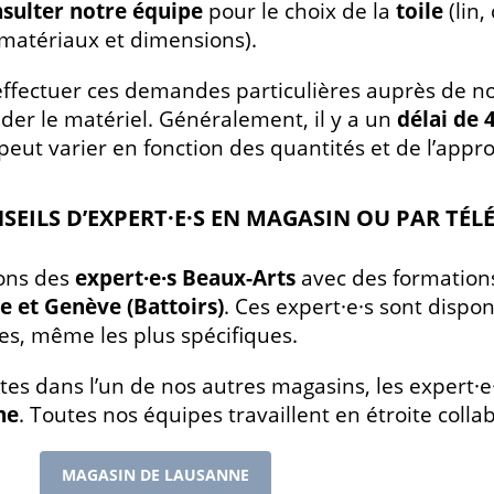
sulter notre équipe
pour le choix de la
toile
(lin
(matériaux et dimensions).
effectuer ces demandes particulières auprès de nos
r le matériel. Généralement, il y a un
délai de 
 peut varier en fonction des quantités et de l’ap
SEILS D’EXPERT·E·S EN MAGASIN OU PAR TÉ
ons des
expert·e·s Beaux-Arts
avec des formations
 et Genève (Battoirs)
. Ces expert·e·s sont dispo
s, même les plus spécifiques.
êtes dans l’un de nos autres magasins, les expert·e
ne
. Toutes nos équipes travaillent en étroite colla
MAGASIN DE LAUSANNE