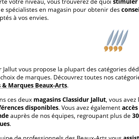
te votre niveau, vous trouverez de quoi
stimuler 
e spécialistes en magasin pour obtenir des
consei
ptés à vos envies.
r Jallut vous propose la plupart des catégories d
 choix de marques. Découvrez toutes nos catégorie
s & Marques Beaux-Arts
.
ans ces deux
magasins Classidur Jallut
, vous avez 
férences disponibles
. Vous avez également
accès
nde
auprès de nos équipes, regroupant plus de
30
ues
.
uipe de professionnels des Beaux-Arts vous
assis