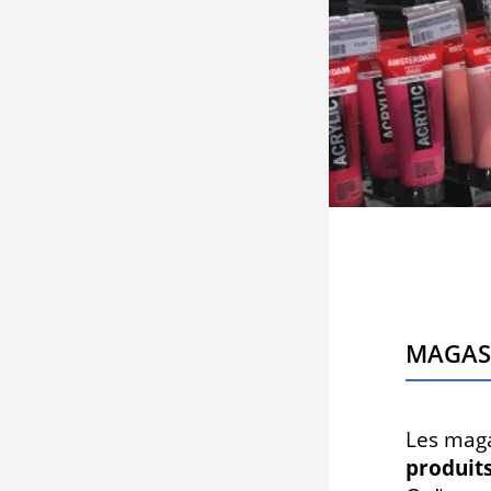
Magas
Les maga
produit