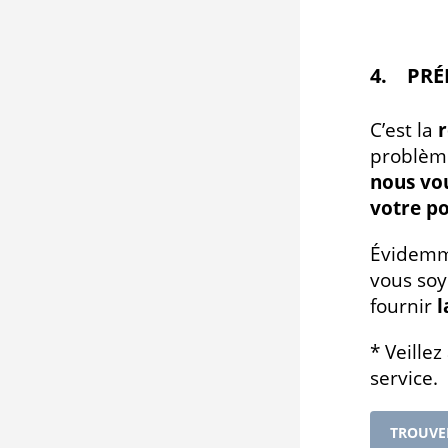
4. PR
C’est la
r
problème
nous vo
votre po
Évidemme
vous soy
fournir
l
* Veille
service.
TROUVE