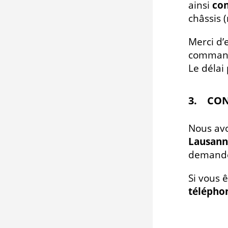
ainsi
con
châssis 
Merci d’
commande
Le délai
3. CON
Nous av
Lausanne
demande
Si vous 
télépho