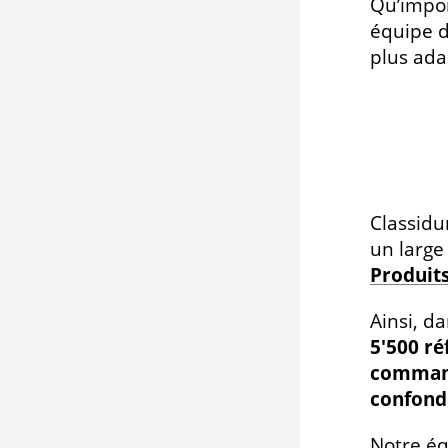
Qu’impor
équipe d
plus ada
Classidu
un large
Produit
Ainsi, d
5'500 ré
comma
confond
Notre éq