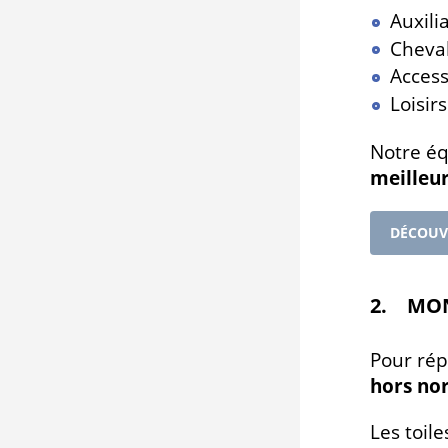
Auxili
Cheval
Access
Loisir
Notre éq
meilleur
DÉCOUV
2. MON
Pour rép
hors no
Les toil