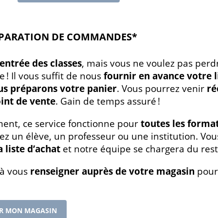
ÉPARATION DE COMMANDES*
entrée des classes
, mais vous ne voulez pas perd
 ! Il vous suffit de nous
fournir en avance votre l
us préparons votre panier
. Vous pourrez venir
ré
int de vente
. Gain de temps assuré !
nt, ce service fonctionne pour
toutes les format
ez un élève, un professeur ou une institution. V
a liste d’achat
et notre équipe se chargera du res
z à vous
renseigner auprès de votre magasin
pour 
R MON MAGASIN