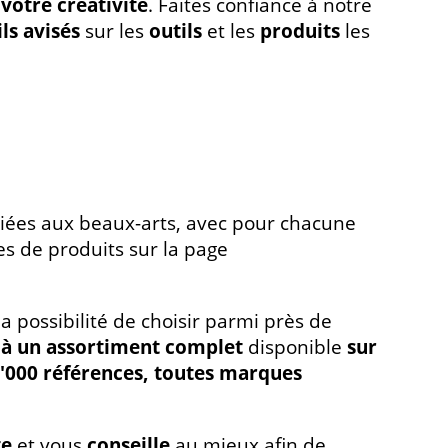
votre créativité
. Faites confiance à notre
ls avisés
sur les
outils
et les
produits
les
édiées aux beaux-arts, avec pour chacune
s de produits sur la page
la possibilité de choisir parmi près de
 à un assortiment complet
disponible
sur
'000 références, toutes marques
te
et vous
conseille
au mieux afin de