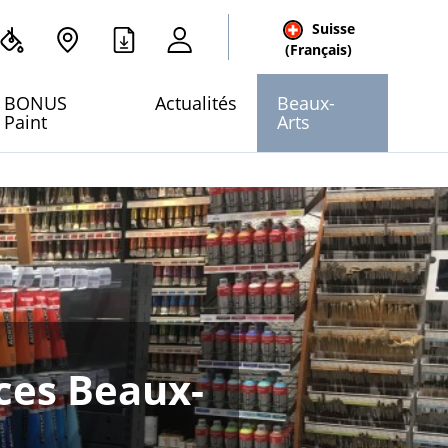
Suisse
cher
(Français)
 site
BONUS
Actualités
Beaux-
Paint
Arts
ces Beaux-