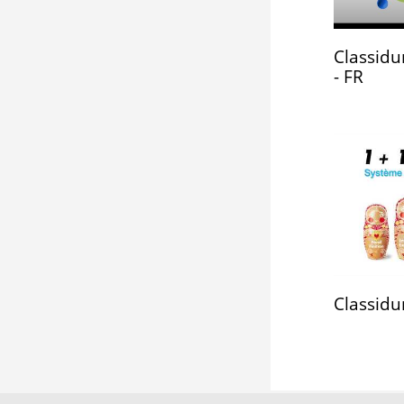
Classid
- FR
You
have not
accepted
the use
Classidu
of
YouTube
cookies