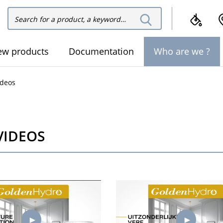
Search
Search the website
the
website
ew products
Documentation
Who are we ?
ideos
VIDEOS