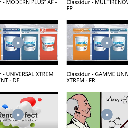
r - MODERN PLUS² AF -
Classidur - MULTIRENOV
FR
ur - UNIVERSAL XTREM
Classidur - GAMME UNI
NT - DE
XTREM - FR