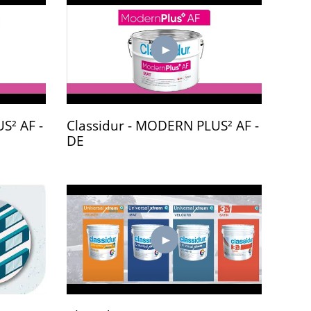
S² AF -
Classidur - MODERN PLUS² AF -
DE