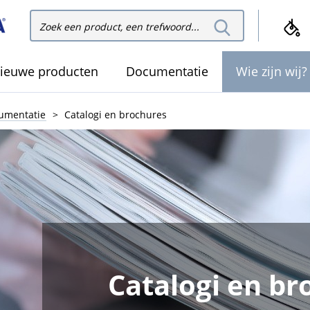
Zoek
Zoek in de site
in de
site
ieuwe producten
Documentatie
Wie zijn wij?
umentatie
Catalogi en brochures
Catalogi en br