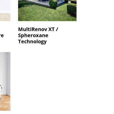
MultiRenov XT /
re
Spheroxane
Technology