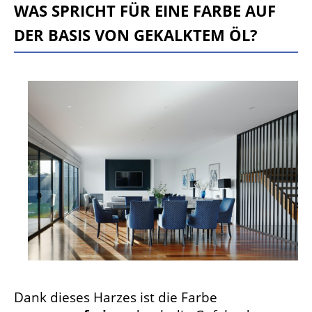
Was spricht für eine Farbe auf
der Basis von gekalktem Öl?
Gekalktes
Öl
ist
ein
spezifisches
Bindemittel
mit
vielen
positiven
Eigenschaften.
Dank dieses Harzes ist die Farbe