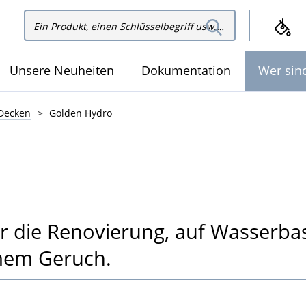
In der
In der Website suchen
Website
suchen
Unsere Neuheiten
Dokumentation
Wer sin
Decken
Golden Hydro
 die Renovierung, auf Wasserbasi
mem Geruch.