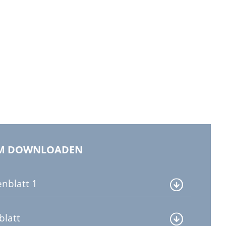
M DOWNLOADEN
nblatt 1
blatt